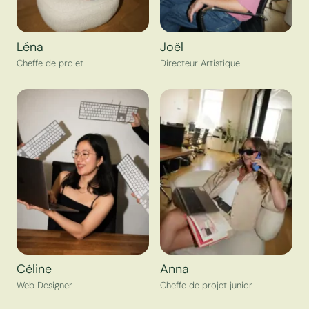
Léna
Joël
Cheffe de projet
Directeur Artistique
Céline
Anna
Web Designer
Cheffe de projet junior