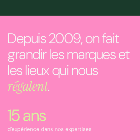
Depuis 2009, on fait
grandir les marques et
les lieux qui nous
régalent
.
15 ans
d'expérience dans nos expertises