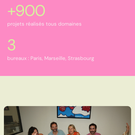
+900
projets réalisés tous domaines
3
bureaux : Paris, Marseille, Strasbourg