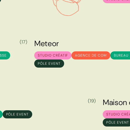
M
e
t
e
o
r
(17)
M
e
t
e
o
r
SSE
STUDIO CRÉATIF
AGENCE DE COM
BUREAU 
PÔLE EVENT
M
a
i
s
o
n
(19)
M
a
i
s
o
n
PÔLE EVENT
STUDIO CRÉ
PÔLE EVENT