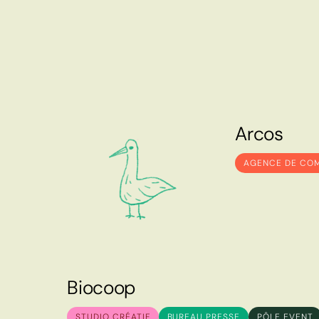
A
r
c
o
s
A
r
c
o
s
AGENCE DE CO
B
i
o
c
o
o
p
B
i
o
c
o
o
p
STUDIO CRÉATIF
BUREAU PRESSE
PÔLE EVENT