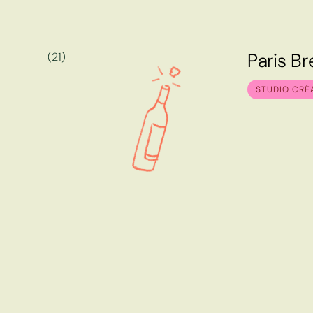
P
a
r
i
s
B
r
(21)
P
a
r
i
s
B
r
STUDIO CRÉ