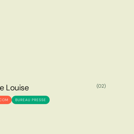
e
L
o
u
i
s
e
(02)
e
L
o
u
i
s
e
 COM
BUREAU PRESSE