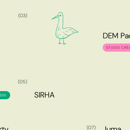
(03)
D
E
M
P
a
D
E
M
P
a
STUDIO CRÉ
(05)
S
I
R
H
A
SSE
S
I
R
H
A
r
t
y
J
u
m
a
(07)