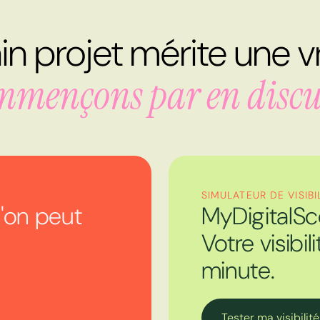
n projet mérite une vr
mençons par en discu
SIMULATEUR DE VISIBI
'on peut
MyDigitalSc
Votre visibil
minute.
Tester ma visibilité