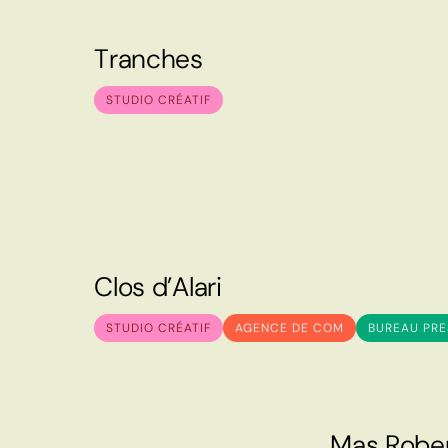
T
r
a
n
c
h
e
s
T
r
a
n
c
h
e
s
STUDIO CRÉATIF
C
l
o
s
d
’
A
l
a
r
i
C
l
o
s
d
’
A
l
a
r
i
STUDIO CRÉATIF
AGENCE DE COM
BUREAU PRE
M
a
s
R
o
b
e