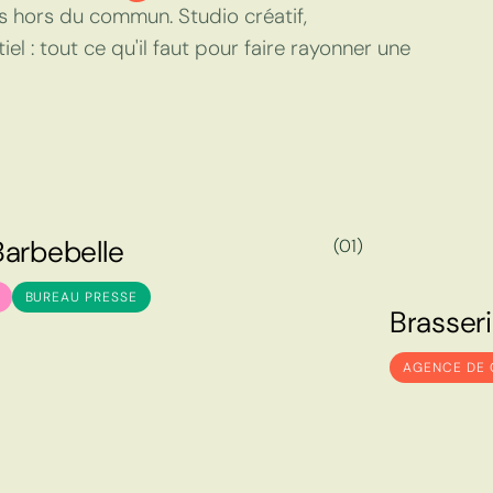
s hors du commun. Studio créatif,
 : tout ce qu'il faut pour faire rayonner une
B
a
r
b
e
b
e
l
l
e
(01)
B
a
r
b
e
b
e
l
l
e
BUREAU PRESSE
B
r
a
s
s
e
r
i
B
r
a
s
s
e
r
i
AGENCE DE