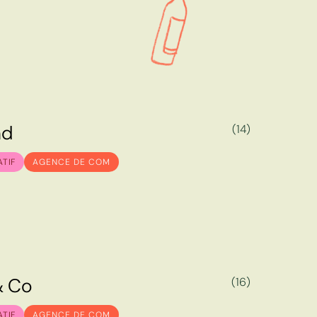
n
d
(14)
n
d
ATIF
AGENCE DE COM
&
C
o
(16)
&
C
o
ATIF
AGENCE DE COM