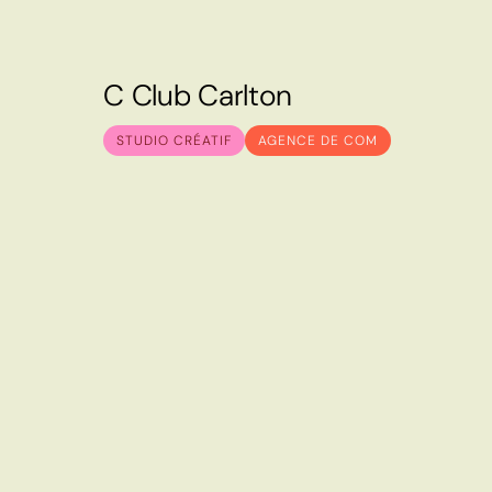
C
C
l
u
b
C
a
r
l
t
o
n
C
C
l
u
b
C
a
r
l
t
o
n
STUDIO CRÉATIF
AGENCE DE COM