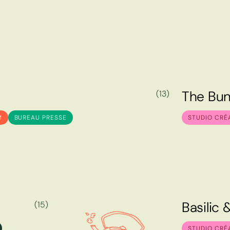
T
h
e
B
u
(13)
T
h
e
B
u
M
BUREAU PRESSE
STUDIO CRÉ
B
a
s
i
l
i
c
(15)
B
a
s
i
l
i
c
STUDIO CRÉ