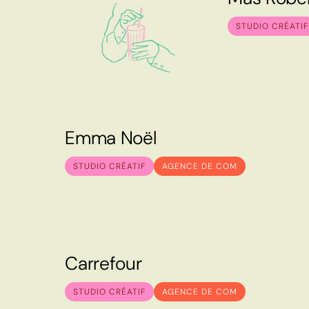
M
a
s
R
o
b
e
STUDIO CRÉATIF
E
m
m
a
N
o
ë
l
E
m
m
a
N
o
ë
l
STUDIO CRÉATIF
AGENCE DE COM
C
a
r
r
e
f
o
u
r
C
a
r
r
e
f
o
u
r
STUDIO CRÉATIF
AGENCE DE COM