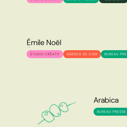
É
m
i
l
e
N
o
ë
l
É
m
i
l
e
N
o
ë
l
STUDIO CRÉATIF
AGENCE DE COM
BUREAU PRE
A
r
a
b
i
c
a
A
r
a
b
i
c
a
BUREAU PRESSE