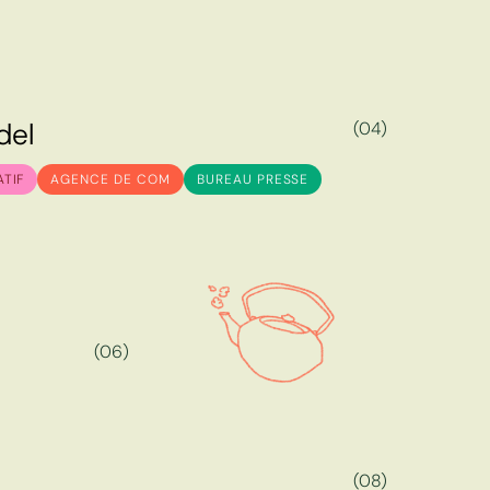
d
e
l
(04)
d
e
l
ATIF
AGENCE DE COM
BUREAU PRESSE
(06)
(08)