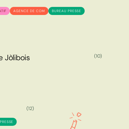
ATIF
AGENCE DE COM
BUREAU PRESSE
e
J
ò
l
i
b
o
i
s
(10)
e
J
ò
l
i
b
o
i
s
(12)
PRESSE