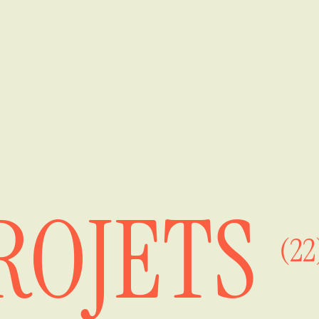
ROJETS
(22