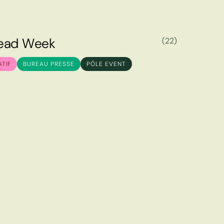
e
a
d
W
e
e
k
(22)
e
a
d
W
e
e
k
ATIF
BUREAU PRESSE
PÔLE EVENT