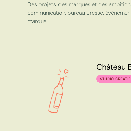
Des projets, des marques et des ambition
communication, bureau presse, événementiel
marque.
C
h
â
t
e
a
u
C
h
â
t
e
a
u
STUDIO CRÉATIF