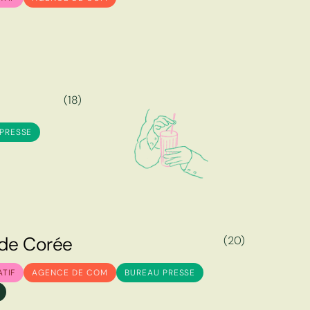
(18)
PRESSE
d
e
C
o
r
é
e
(20)
d
e
C
o
r
é
e
ATIF
AGENCE DE COM
BUREAU PRESSE