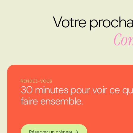
Votre prochai
Com
RENDEZ-VOUS
30 minutes pour voir ce qu
faire ensemble.
Réserver un créneau