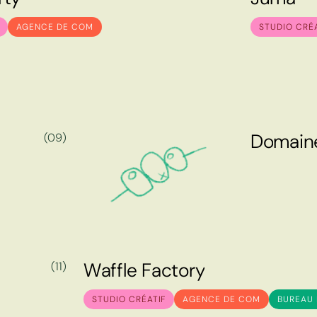
r
t
y
J
u
m
a
AGENCE DE COM
STUDIO CRÉ
D
o
m
a
i
n
(09)
D
o
m
a
i
n
W
a
f
f
l
e
F
a
c
t
o
r
y
(11)
W
a
f
f
l
e
F
a
c
t
o
r
y
STUDIO CRÉATIF
AGENCE DE COM
BUREAU 