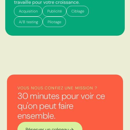
travaille pour votre croissance.
Acquisition
Publicité
Ciblage
A/B testing
Pilotage
VOUS NOUS CONFIEZ UNE MISSION ?
30 minutes pour voir ce
qu'on peut faire
ensemble.
Réserver un créneau