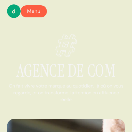
Menu
AGENCE DE COM
On fait vivre votre marque au quotidien, là où on vous
regarde, et on transforme l'attention en affluence
réelle.