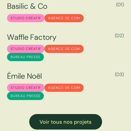
B
a
s
i
l
i
c
&
C
o
(01)
B
a
s
i
l
i
c
&
C
o
STUDIO CRÉATIF
AGENCE DE COM
W
a
f
f
l
e
F
a
c
t
o
r
y
(02)
W
a
f
f
l
e
F
a
c
t
o
r
y
STUDIO CRÉATIF
AGENCE DE COM
BUREAU PRESSE
É
m
i
l
e
N
o
ë
l
(03)
É
m
i
l
e
N
o
ë
l
STUDIO CRÉATIF
AGENCE DE COM
BUREAU PRESSE
Voir tous nos projets