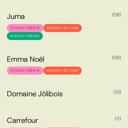
J
u
m
a
(08)
J
u
m
a
STUDIO CRÉATIF
AGENCE DE COM
BUREAU PRESSE
E
m
m
a
N
o
ë
l
(09)
E
m
m
a
N
o
ë
l
STUDIO CRÉATIF
AGENCE DE COM
D
o
m
a
i
n
e
J
ò
l
i
b
o
i
s
(10)
D
o
m
a
i
n
e
J
ò
l
i
b
o
i
s
C
a
r
r
e
f
o
u
r
(11)