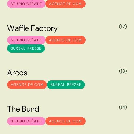
C
a
r
r
e
f
o
u
r
STUDIO CRÉATIF
AGENCE DE COM
W
a
f
f
l
e
F
a
c
t
o
r
y
(12)
W
a
f
f
l
e
F
a
c
t
o
r
y
STUDIO CRÉATIF
AGENCE DE COM
BUREAU PRESSE
A
r
c
o
s
(13)
A
r
c
o
s
AGENCE DE COM
BUREAU PRESSE
T
h
e
B
u
n
d
(14)
T
h
e
B
u
n
d
STUDIO CRÉATIF
AGENCE DE COM