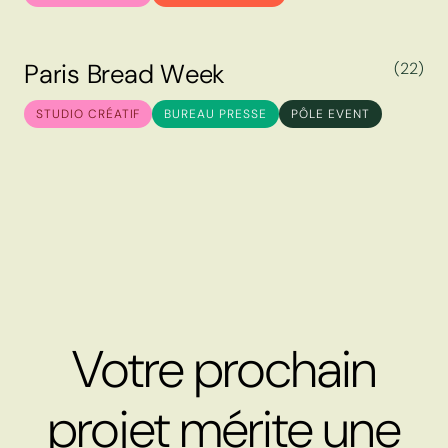
P
a
r
i
s
B
r
e
a
d
W
e
e
k
(22)
P
a
r
i
s
B
r
e
a
d
W
e
e
k
STUDIO CRÉATIF
BUREAU PRESSE
PÔLE EVENT
Votre prochain
projet mérite une