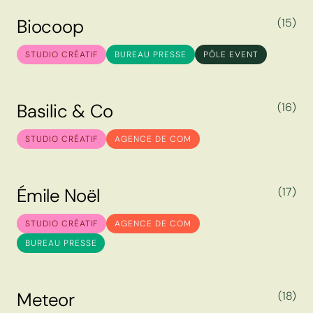
B
i
o
c
o
o
p
(15)
B
i
o
c
o
o
p
STUDIO CRÉATIF
BUREAU PRESSE
PÔLE EVENT
B
a
s
i
l
i
c
&
C
o
(16)
B
a
s
i
l
i
c
&
C
o
STUDIO CRÉATIF
AGENCE DE COM
É
m
i
l
e
N
o
ë
l
(17)
É
m
i
l
e
N
o
ë
l
STUDIO CRÉATIF
AGENCE DE COM
BUREAU PRESSE
M
e
t
e
o
r
(18)