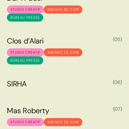
D
E
M
P
a
d
e
l
STUDIO CRÉATIF
AGENCE DE COM
BUREAU PRESSE
C
l
o
s
d
’
A
l
a
r
i
(05)
C
l
o
s
d
’
A
l
a
r
i
STUDIO CRÉATIF
AGENCE DE COM
BUREAU PRESSE
S
I
R
H
A
(06)
S
I
R
H
A
M
a
s
R
o
b
e
r
t
y
(07)
M
a
s
R
o
b
e
r
t
y
STUDIO CRÉATIF
AGENCE DE COM