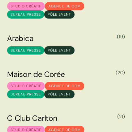
M
e
t
e
o
r
STUDIO CRÉATIF
AGENCE DE COM
BUREAU PRESSE
PÔLE EVENT
A
r
a
b
i
c
a
(19)
A
r
a
b
i
c
a
BUREAU PRESSE
PÔLE EVENT
M
a
i
s
o
n
d
e
C
o
r
é
e
(20)
M
a
i
s
o
n
d
e
C
o
r
é
e
STUDIO CRÉATIF
AGENCE DE COM
BUREAU PRESSE
PÔLE EVENT
C
C
l
u
b
C
a
r
l
t
o
n
(21)
C
C
l
u
b
C
a
r
l
t
o
n
STUDIO CRÉATIF
AGENCE DE COM