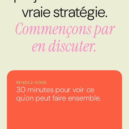
vraie stratégie.
Commençons par
en discuter.
RENDEZ-VOUS
30 minutes pour voir ce
qu'on peut faire ensemble.