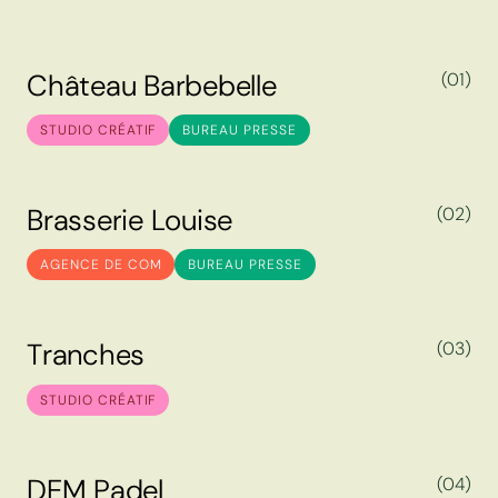
C
h
â
t
e
a
u
B
a
r
b
e
b
e
l
l
e
(01)
C
h
â
t
e
a
u
B
a
r
b
e
b
e
l
l
e
STUDIO CRÉATIF
BUREAU PRESSE
B
r
a
s
s
e
r
i
e
L
o
u
i
s
e
(02)
B
r
a
s
s
e
r
i
e
L
o
u
i
s
e
AGENCE DE COM
BUREAU PRESSE
T
r
a
n
c
h
e
s
(03)
T
r
a
n
c
h
e
s
STUDIO CRÉATIF
D
E
M
P
a
d
e
l
(04)